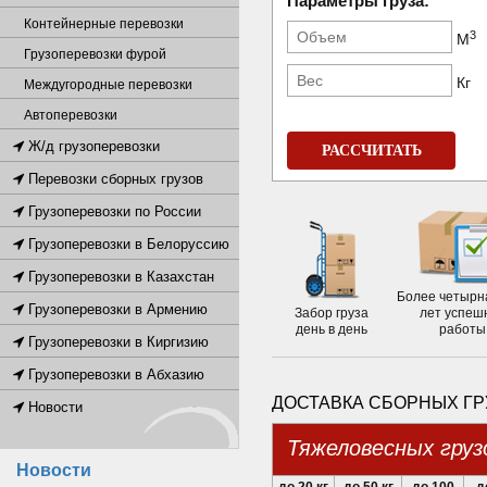
Параметры груза:
Контейнерные перевозки
3
М
Грузоперевозки фурой
Кг
Междугородные перевозки
Автоперевозки
Ж/д грузоперевозки
РАССЧИТАТЬ
Перевозки сборных грузов
Грузоперевозки по России
Грузоперевозки в Белоруссию
Грузоперевозки в Казахстан
Более четырн
Грузоперевозки в Армению
Забор груза
лет успеш
день в день
работы
Грузоперевозки в Киргизию
Грузоперевозки в Абхазию
ДОСТАВКА СБОРНЫХ ГР
Новости
Тяжеловесных груз
Новости