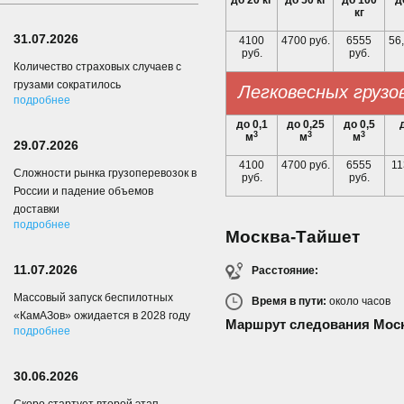
до 20 кг
до 50 кг
до 100
д
кг
31.07.2026
4100
4700 руб.
6555
56,
руб.
руб.
Количество страховых случаев с
грузами сократилось
Легковесных грузо
подробнее
до 0,1
до 0,25
до 0,5
3
3
3
м
м
м
29.07.2026
4100
4700 руб.
6555
11
Сложности рынка грузоперевозок в
руб.
руб.
России и падение объемов
доставки
подробнее
Москва-Тайшет
11.07.2026
Расстояние:
Массовый запуск беспилотных
Время в пути:
около
часов
«КамАЗов» ожидается в 2028 году
Маршрут следования Моск
подробнее
30.06.2026