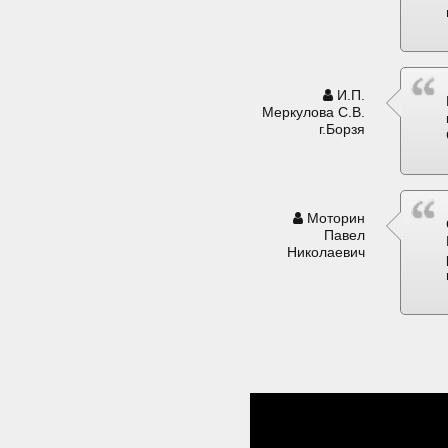
И.П.
Меркулова С.В.
г.Борзя
Моторин
Павел
Николаевич