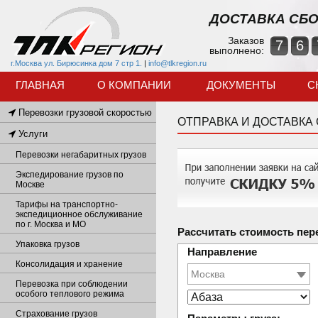
ДОСТАВКА СБО
Заказов
7
6
выполнено:
г.Москва ул. Бирюсинка дом 7 стр 1.
|
info@tlkregion.ru
ГЛАВНАЯ
О КОМПАНИИ
ДОКУМЕНТЫ
С
Перевозки грузовой скоростью
ОТПРАВКА И ДОСТАВКА
Услуги
Перевозки негабаритных грузов
Экспедирование грузов по
Москве
Тарифы на транспортно-
экспедиционное обслуживание
по г. Москва и МО
Рассчитать стоимость пер
Упаковка грузов
Направление
Консолидация и хранение
Перевозка при соблюдении
особого теплового режима
Страхование грузов