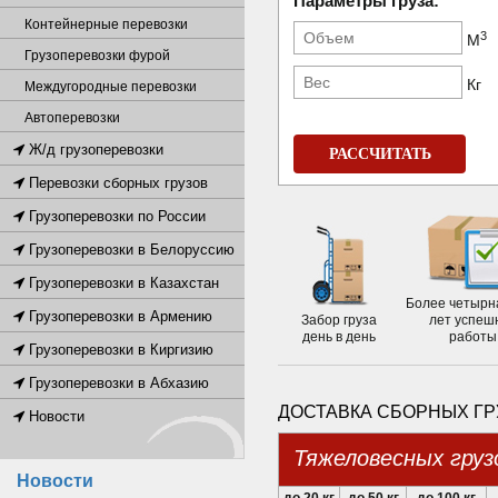
Параметры груза:
Контейнерные перевозки
3
М
Грузоперевозки фурой
Кг
Междугородные перевозки
Автоперевозки
Ж/д грузоперевозки
РАССЧИТАТЬ
Перевозки сборных грузов
Грузоперевозки по России
Грузоперевозки в Белоруссию
Грузоперевозки в Казахстан
Более четырн
Грузоперевозки в Армению
Забор груза
лет успеш
день в день
работы
Грузоперевозки в Киргизию
Грузоперевозки в Абхазию
ДОСТАВКА СБОРНЫХ ГР
Новости
Тяжеловесных груз
Новости