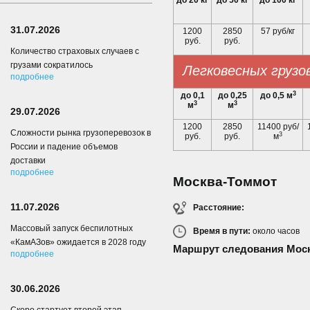
до 20 кг
до 50 кг
до 100 кг
31.07.2026
1200
2850
57 руб/кг
руб.
руб.
Количество страховых случаев с
грузами сократилось
Легковесных грузо
подробнее
3
до 0,1
до 0,25
до 0,5 м
3
3
м
м
29.07.2026
1200
2850
11400 руб/
Сложности рынка грузоперевозок в
3
руб.
руб.
м
России и падение объемов
доставки
подробнее
Москва-Томмот
11.07.2026
Расстояние:
Массовый запуск беспилотных
Время в пути:
около
часов
«КамАЗов» ожидается в 2028 году
Маршрут следования Моск
подробнее
30.06.2026