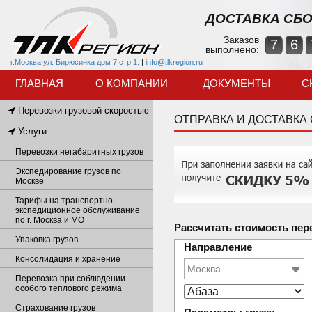
ДОСТАВКА СБО
Заказов
7
6
выполнено:
г.Москва ул. Бирюсинка дом 7 стр 1.
|
info@tlkregion.ru
ГЛАВНАЯ
О КОМПАНИИ
ДОКУМЕНТЫ
С
Перевозки грузовой скоростью
ОТПРАВКА И ДОСТАВКА
Услуги
Перевозки негабаритных грузов
Экспедирование грузов по
Москве
Тарифы на транспортно-
экспедиционное обслуживание
по г. Москва и МО
Рассчитать стоимость пер
Упаковка грузов
Направление
Консолидация и хранение
Перевозка при соблюдении
особого теплового режима
Страхование грузов