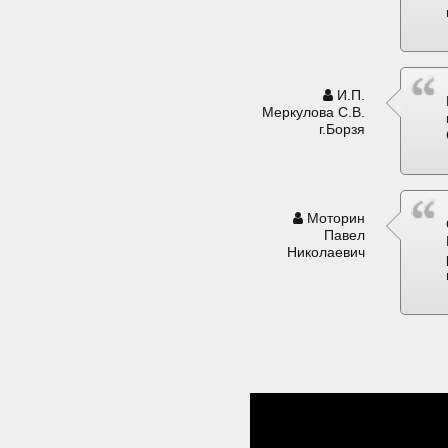
И.П.
Меркулова С.В.
г.Борзя
Моторин
Павел
Николаевич