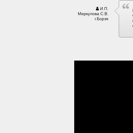
И.П.
Меркулова С.В.
г.Борзя