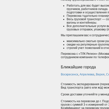
Работать для вас будет высо
грузчиков, работников склада
подготовки и осуществления 
Перевозка тщательно планиру
Весь грузовой транспорт — с
вагоны и контейнеры.
Все дополнительные услуги вы
грузовых отправок, упаковку (
Мы приглашаем вас к сотрудничес
максимально сжатые сроки ра
скидки на регулярные грузопе
строгий учет пожеланий в отн
Перевозка с «ТЛК Регион» (Москва
сотрудником компании по телефон
Ближайшие города
Воскресенск
,
Апрелевка
,
Верея
,
С
Стоимость экспедирования (перев
Вид транспорта (авто или ж/д) мо
Сроки доставки уточняйте у мене
Стоимость на перевозки до г. Под
грузов с суммой 3-х измерений от
Коэффициент за перевозку грузов