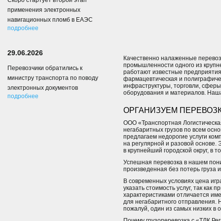
Скоро стартует второй этап
применения электронных
навигационных пломб в ЕАЭС
подробнее
29.06.2026
Качественно налаженные перевоз
промышленности одного из крупне
Перевозчики обратились к
работают известные предприятия
министру транспорта по поводу
фармацевтическая и полиграфиче
инфраструктуры, торговли, сферы
электронных документов
оборудования и материалов. Наша
подробнее
ОРГАНИЗУЕМ ПЕРЕВОЗК
ООО «Транспортная Логистическая 
негабаритных грузов по всем осн
предлагаем недорогие услуги ком
на регулярной и разовой основе. 
в крупнейший городской округ, в т
Успешная перевозка в нашем пон
произведенная без потерь груза 
В современных условиях цена иг
указать стоимость услуг, так как
характеристиками отличается имен
для негабаритного отправления. 
пожалуй, один из самых низких в
Почему грузоперевозка с «ТЛК Ре