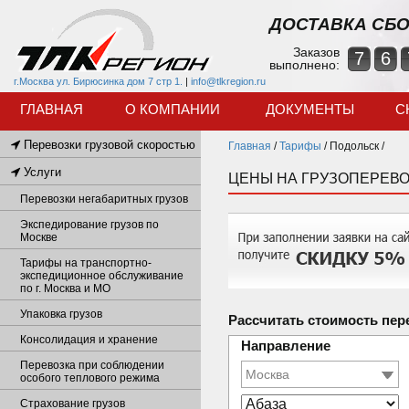
ДОСТАВКА СБО
Заказов
7
6
выполнено:
г.Москва ул. Бирюсинка дом 7 стр 1.
|
info@tlkregion.ru
ГЛАВНАЯ
О КОМПАНИИ
ДОКУМЕНТЫ
С
Перевозки грузовой скоростью
Главная
/
Тарифы
/
Подольск /
Услуги
ЦЕНЫ НА ГРУЗОПЕРЕВО
Перевозки негабаритных грузов
Экспедирование грузов по
Москве
Тарифы на транспортно-
экспедиционное обслуживание
по г. Москва и МО
Упаковка грузов
Рассчитать стоимость пер
Консолидация и хранение
Направление
Перевозка при соблюдении
особого теплового режима
Страхование грузов