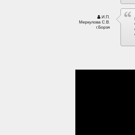
И.П.
Меркулова С.В.
г.Борзя