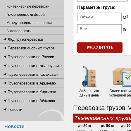
Контейнерные перевозки
Параметры груза:
Грузоперевозки фурой
3
М
Междугородные перевозки
Кг
Автоперевозки
Ж/д грузоперевозки
РАССЧИТАТЬ
Перевозки сборных грузов
Грузоперевозки по России
Грузоперевозки в Белоруссию
Грузоперевозки в Казахстан
Грузоперевозки в Армению
Забор груза
Более восьм
Грузоперевозки в Киргизию
день в день
успешной р
Грузоперевозки в Абхазию
Перевозка грузов 
Новости
тяжеловесных грузо
до 20 кг
до 50 кг
до 10
Новости