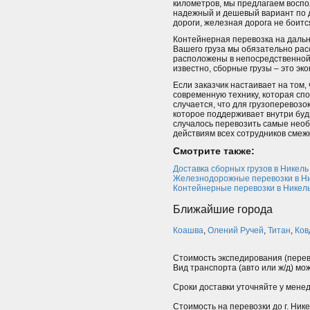
километров, мы предлагаем восп
надежный и дешевый вариант по до
дороги, железная дорога не боитс
Контейнерная перевозка на дальн
Вашего груза мы обязательно рас
расположены в непосредственной 
известно, сборные грузы – это эко
Если заказчик настаивает на том
современную технику, которая сп
случается, что для грузоперевоз
которое поддерживает внутри буд
случалось перевозить самые нео
действиям всех сотрудников смеж
Смотрите также:
Доставка сборных грузов в Никель
Железнодорожные перевозки в Н
Контейнерные перевозки в Никел
Ближайшие города
Коашва
,
Олений Ручей
,
Титан
,
Ков
Стоимость экспедирования (перев
Вид транспорта (авто или ж/д) мо
Сроки доставки уточняйте у мене
Стоимость на перевозки до г. Нике