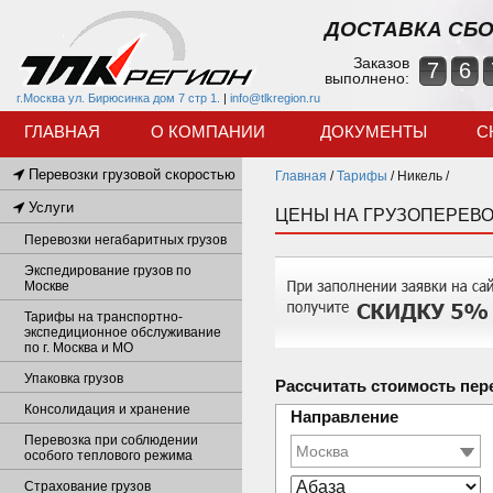
ДОСТАВКА СБО
Заказов
7
6
выполнено:
г.Москва ул. Бирюсинка дом 7 стр 1.
|
info@tlkregion.ru
ГЛАВНАЯ
О КОМПАНИИ
ДОКУМЕНТЫ
С
Перевозки грузовой скоростью
Главная
/
Тарифы
/
Никель /
Услуги
ЦЕНЫ НА ГРУЗОПЕРЕВО
Перевозки негабаритных грузов
Экспедирование грузов по
Москве
Тарифы на транспортно-
экспедиционное обслуживание
по г. Москва и МО
Упаковка грузов
Рассчитать стоимость пер
Консолидация и хранение
Направление
Перевозка при соблюдении
особого теплового режима
Страхование грузов