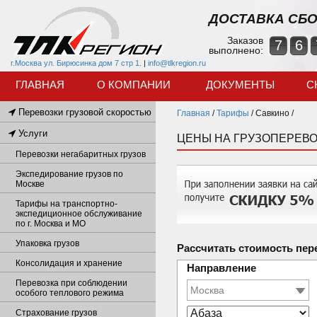
ДОСТАВКА СБО
Заказов
7
6
выполнено:
г.Москва ул. Бирюсинка дом 7 стр 1.
|
info@tlkregion.ru
ГЛАВНАЯ
О КОМПАНИИ
ДОКУМЕНТЫ
С
Перевозки грузовой скоростью
Главная
/
Тарифы
/
Савкино /
Услуги
ЦЕНЫ НА ГРУЗОПЕРЕВО
Перевозки негабаритных грузов
Экспедирование грузов по
Москве
Тарифы на транспортно-
экспедиционное обслуживание
по г. Москва и МО
Упаковка грузов
Рассчитать стоимость пер
Консолидация и хранение
Направление
Перевозка при соблюдении
особого теплового режима
Страхование грузов