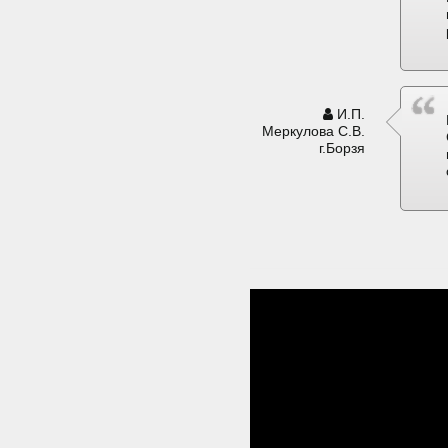
И.П.
Меркулова С.В.
г.Борзя