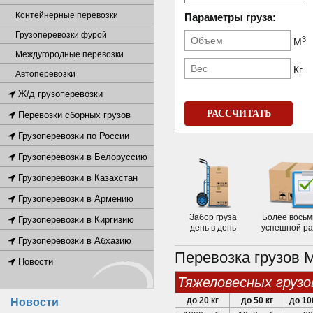
Контейнерные перевозки
Параметры груза:
Грузоперевозки фурой
3
М
Междугородные перевозки
Кг
Автоперевозки
Ж/д грузоперевозки
РАССЧИТАТЬ
Перевозки сборных грузов
Грузоперевозки по России
Грузоперевозки в Белоруссию
Грузоперевозки в Казахстан
Грузоперевозки в Армению
Забор груза
Более восьм
Грузоперевозки в Киргизию
день в день
успешной р
Грузоперевозки в Абхазию
Перевозка грузов 
Новости
тяжеловесных грузо
до 20 кг
до 50 кг
до 10
Новости