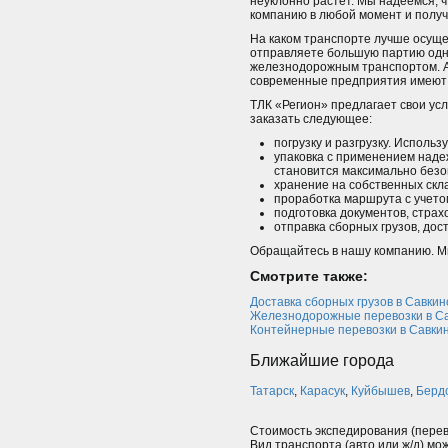
неуклонно растет. Мы надеемся, 
компанию в любой момент и получ
На каком транспорте лучше осущес
отправляете большую партию одно
железнодорожным транспортом. А 
современные предприятия имеют 
ТЛК «Регион» предлагает свои ус
заказать следующее:
погрузку и разгрузку. Использ
упаковка с применением надеж
становится максимально безо
хранение на собственных скл
проработка маршрута с учето
подготовка документов, страх
отправка сборных грузов, дос
Обращайтесь в нашу компанию. Мы
Смотрите также:
Доставка сборных грузов в Савкин
Железнодорожные перевозки в С
Контейнерные перевозки в Савки
Ближайшие города
Татарск
,
Карасук
,
Куйбышев
,
Берд
Стоимость экспедирования (перев
Вид транспорта (авто или ж/д) мо