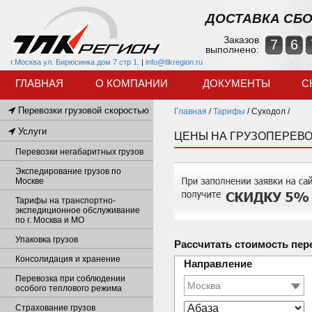
ДОСТАВКА СБО
Заказов
7
6
выполнено:
г.Москва ул. Бирюсинка дом 7 стр 1.
|
info@tlkregion.ru
ГЛАВНАЯ
О КОМПАНИИ
ДОКУМЕНТЫ
С
Перевозки грузовой скоростью
Главная
/
Тарифы
/
Суходол /
Услуги
ЦЕНЫ НА ГРУЗОПЕРЕВО
Перевозки негабаритных грузов
Экспедирование грузов по
Москве
Тарифы на транспортно-
экспедиционное обслуживание
по г. Москва и МО
Упаковка грузов
Рассчитать стоимость пер
Консолидация и хранение
Направление
Перевозка при соблюдении
особого теплового режима
Страхование грузов