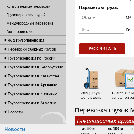
Контейнерные перевозки
Параметры груза:
Грузоперевозки фурой
3
М
Междугородные перевозки
Кг
Автоперевозки
Ж/д грузоперевозки
РАССЧИТАТЬ
Перевозки сборных грузов
Грузоперевозки по России
Грузоперевозки в Белоруссию
Грузоперевозки в Казахстан
Грузоперевозки в Армению
Забор груза
Более восьм
Грузоперевозки в Киргизию
день в день
успешной р
Грузоперевозки в Абхазию
Перевозка грузов 
Новости
тяжеловесных грузо
до 50 кг
до 100 кг
д
Новости