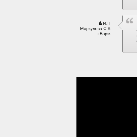
И.П.
Меркулова С.В.
г.Борзя