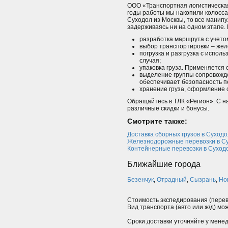
ООО «Транспортная логистическая
годы работы мы накопили колоссал
Суходол из Москвы, то все манип
задерживаясь ни на одном этапе.
разработка маршрута с учетом
выбор транспортировки – же
погрузка и разгрузка с испол
случая;
упаковка груза. Применяется
выделение группы сопровожде
обеспечивает безопасность п
хранение груза, оформление с
Обращайтесь в ТЛК «Регион». С 
различные скидки и бонусы.
Смотрите также:
Доставка сборных грузов в Суходо
Железнодорожные перевозки в С
Контейнерные перевозки в Суход
Ближайшие города
Безенчук
,
Отрадный
,
Сызрань
,
Но
Стоимость экспедирования (перев
Вид транспорта (авто или ж/д) мо
Сроки доставки уточняйте у мене