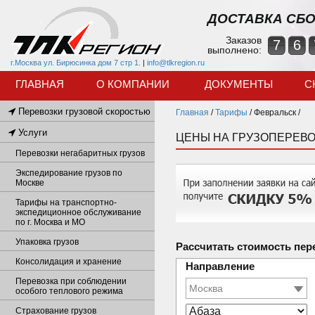
ДОСТАВКА СБО
Заказов
7
6
выполнено:
г.Москва ул. Бирюсинка дом 7 стр 1.
|
info@tlkregion.ru
ГЛАВНАЯ
О КОМПАНИИ
ДОКУМЕНТЫ
С
Перевозки грузовой скоростью
Главная
/
Тарифы
/
Февральск /
Услуги
ЦЕНЫ НА ГРУЗОПЕРЕВО
Перевозки негабаритных грузов
Экспедирование грузов по
Москве
Тарифы на транспортно-
экспедиционное обслуживание
по г. Москва и МО
Упаковка грузов
Рассчитать стоимость пер
Консолидация и хранение
Направление
Перевозка при соблюдении
особого теплового режима
Страхование грузов