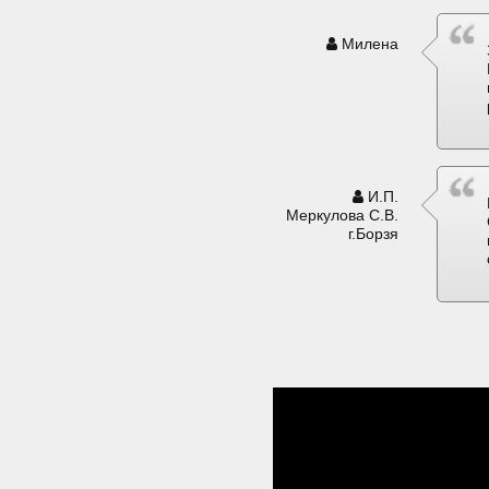
Милена
И.П.
Меркулова С.В.
г.Борзя