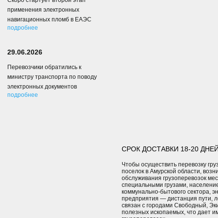
Скоро стартует второй этап
применения электронных
навигационных пломб в ЕАЭС
подробнее
29.06.2026
Перевозчики обратились к
министру транспорта по поводу
электронных документов
подробнее
СРОК ДОСТАВКИ 18-20 ДНЕЙ
Чтобы осуществить перевозку гру
поселок в Амурской области, возн
обслуживания грузоперевозок мес
специальными грузами, население 
коммунально-бытового сектора, э
предприятия — дистанция пути, л
связан с городами Свободный, Эки
полезных ископаемых, что дает и