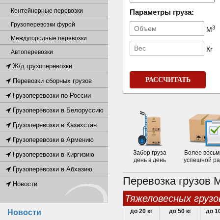
Контейнерные перевозки
Параметры груза:
Грузоперевозки фурой
3
М
Междугородные перевозки
Кг
Автоперевозки
Ж/д грузоперевозки
РАССЧИТАТЬ
Перевозки сборных грузов
Грузоперевозки по России
Грузоперевозки в Белоруссию
Грузоперевозки в Казахстан
Грузоперевозки в Армению
Забор груза
Более восьм
Грузоперевозки в Киргизию
день в день
успешной р
Грузоперевозки в Абхазию
Перевозка грузов 
Новости
тяжеловесных грузо
до 20 кг
до 50 кг
до 1
Новости