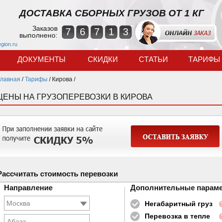
ДОСТАВКА СБОРНЫХ ГРУЗОВ ОТ 1 КГ
Заказов
7
6
7
1
3
выполнено:
egion.ru
ДОКУМЕНТЫ
СКИДКИ
СТАТЬИ
ТАРИФЫ
Главная
/
Тарифы
/
Кирова /
ЦЕНЫ НА ГРУЗОПЕРЕВОЗКИ В КИРОВА
Рассчитать стоимость перевозки
Направление
Дополнительные парам
Негабаритный груз
Перевозка в тепле
Абаза