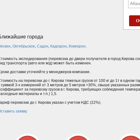
Абаз
О
Ближайшие города
Лескен
,
Октябрьское
,
Садон
,
Кадгарон
,
Комгарон
.
Стоимость экспедирования (перевозка до двери получателя в город Кирова со
Вид транспорта (авто или ж/д) может быть изменен.
Сроки доставки уточняйте у менеджеров компании.
тоимость на перевозки до г. Кирова тяжелых грузов от 100 кг до 1т в одном 
с суммой 3-х измерений от 3 метров до 5 метров +30%, свыше указанных разм
Коэффициент за перевозку грузов в г. Кирова, требующих соблюдения темпера
асходные материалы и т.п.) 1,5.
ариф перевозки до г. Кирова указан с учетом НДС (22%).
Оставить заявку