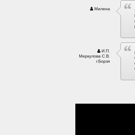
Милена
И.П.
Меркулова С.В.
г.Борзя