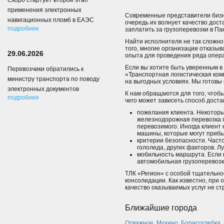
Скоро стартует второй этап
применения электронных
Современные представители бизне
навигационных пломб в ЕАЭС
очередь их волнует качество дост
подробнее
заплатить за грузоперевозки в Па
Найти исполнителя не так сложно.
того, многие организации отказы
29.06.2026
опыта для проведения ряда опер
Если вы хотите быть уверенным в
Перевозчики обратились к
«Транспортная логистическая ком
министру транспорта по поводу
на выгодных условиях. Мы готовы
электронных документов
К нам обращаются для того, чтоб
подробнее
чего может зависеть способ доста
пожелания клиента. Некоторые
железнодорожная перевозка г
перевозимого. Иногда клиент 
машины, которые могут прибыт
критерии безопасности. Част
гололеда, других факторов. Л
мобильность маршрута. Если в
автомобильная грузоперевозк
ТЛК «Регион» с особой тщательно
консолидации. Как известно, при 
качество оказываемых услуг не ст
Ближайшие города
Отважное
,
Мухино
,
Борисоглебка
,