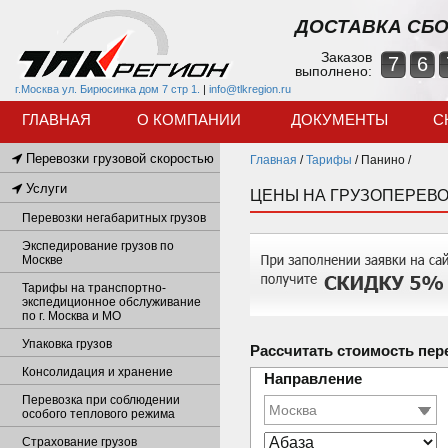
ДОСТАВКА СБО
Заказов
7
6
выполнено:
г.Москва ул. Бирюсинка дом 7 стр 1.
|
info@tlkregion.ru
ГЛАВНАЯ
О КОМПАНИИ
ДОКУМЕНТЫ
С
Перевозки грузовой скоростью
Главная
/
Тарифы
/
Панино /
Услуги
ЦЕНЫ НА ГРУЗОПЕРЕВО
Перевозки негабаритных грузов
Экспедирование грузов по
Москве
Тарифы на транспортно-
экспедиционное обслуживание
по г. Москва и МО
Упаковка грузов
Рассчитать стоимость пер
Консолидация и хранение
Направление
Перевозка при соблюдении
особого теплового режима
Страхование грузов