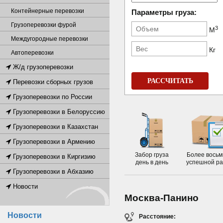
Контейнерные перевозки
Параметры груза:
Грузоперевозки фурой
3
М
Междугородные перевозки
Кг
Автоперевозки
Ж/д грузоперевозки
РАССЧИТАТЬ
Перевозки сборных грузов
Грузоперевозки по России
Грузоперевозки в Белоруссию
Грузоперевозки в Казахстан
Грузоперевозки в Армению
Забор груза
Более восьм
Грузоперевозки в Киргизию
день в день
успешной р
Грузоперевозки в Абхазию
Новости
Москва-Панино
Новости
Расстояние: