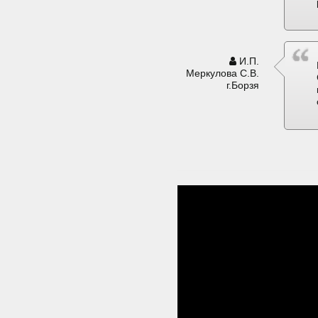
И.П.
Меркулова С.В.
г.Борзя