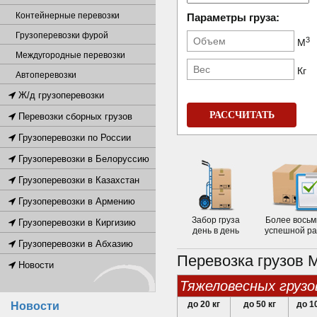
Контейнерные перевозки
Параметры груза:
Грузоперевозки фурой
3
М
Междугородные перевозки
Кг
Автоперевозки
Ж/д грузоперевозки
РАССЧИТАТЬ
Перевозки сборных грузов
Грузоперевозки по России
Грузоперевозки в Белоруссию
Грузоперевозки в Казахстан
Грузоперевозки в Армению
Забор груза
Более восьм
Грузоперевозки в Киргизию
день в день
успешной р
Грузоперевозки в Абхазию
Перевозка грузов 
Новости
Тяжеловесных грузо
до 20 кг
до 50 кг
до 10
Новости