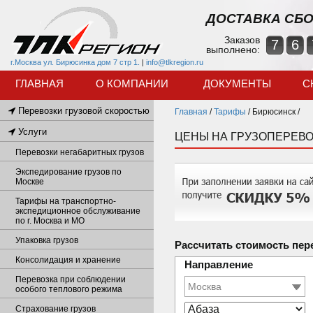
ДОСТАВКА СБО
Заказов
7
6
выполнено:
г.Москва ул. Бирюсинка дом 7 стр 1.
|
info@tlkregion.ru
ГЛАВНАЯ
О КОМПАНИИ
ДОКУМЕНТЫ
С
Перевозки грузовой скоростью
Главная
/
Тарифы
/
Бирюсинск /
Услуги
ЦЕНЫ НА ГРУЗОПЕРЕВ
Перевозки негабаритных грузов
Экспедирование грузов по
Москве
Тарифы на транспортно-
экспедиционное обслуживание
по г. Москва и МО
Упаковка грузов
Рассчитать стоимость пер
Консолидация и хранение
Направление
Перевозка при соблюдении
особого теплового режима
Страхование грузов