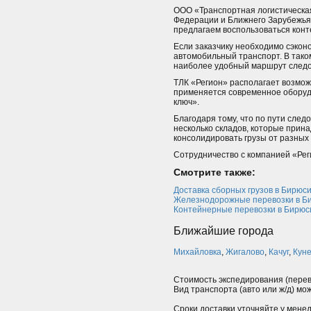
ООО «Транспортная логистическа
Федерации и Ближнего Зарубежья.
предлагаем воспользоваться конт
Если заказчику необходимо сэкон
автомобильный транспорт. В тако
наиболее удобный маршрут следов
ТЛК «Регион» располагает возмож
применяется современное оборудо
ключ».
Благодаря тому, что по пути сле
несколько складов, которые прина
консолидировать грузы от разных 
Сотрудничество с компанией «Реги
Смотрите также:
Доставка сборных грузов в Бирюс
Железнодорожные перевозки в Б
Контейнерные перевозки в Бирюс
Ближайшие города
Михайловка
,
Жигалово
,
Качуг
,
Кун
Стоимость экспедирования (перев
Вид транспорта (авто или ж/д) мо
Сроки доставки уточняйте у мене