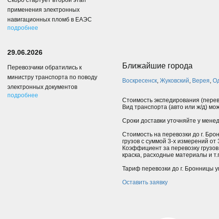
Скоро стартует второй этап
применения электронных
навигационных пломб в ЕАЭС
подробнее
29.06.2026
Ближайшие города
Перевозчики обратились к
министру транспорта по поводу
Воскресенск
,
Жуковский
,
Верея
,
О
электронных документов
подробнее
Стоимость экспедирования (перев
Вид транспорта (авто или ж/д) мо
Сроки доставки уточняйте у мене
Стоимость на перевозки до г. Бро
грузов с суммой 3-х измерений от
Коэффициент за перевозку грузов
краска, расходные материалы и т.п.
Тариф перевозки до г. Бронницы у
Оставить заявку