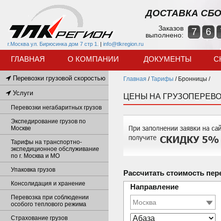
ДОСТАВКА СБО
Заказов
7
6
выполнено:
г.Москва ул. Бирюсинка дом 7 стр 1.
|
info@tlkregion.ru
ГЛАВНАЯ
О КОМПАНИИ
ДОКУМЕНТЫ
С
Перевозки грузовой скоростью
Главная
/
Тарифы
/
Бронницы /
Услуги
ЦЕНЫ НА ГРУЗОПЕРЕВ
Перевозки негабаритных грузов
Экспедирование грузов по
Москве
Тарифы на транспортно-
экспедиционное обслуживание
по г. Москва и МО
Упаковка грузов
Рассчитать стоимость пер
Консолидация и хранение
Направление
Перевозка при соблюдении
особого теплового режима
Страхование грузов