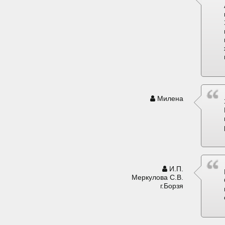
Милена
И.П.
Меркулова С.В.
г.Борзя