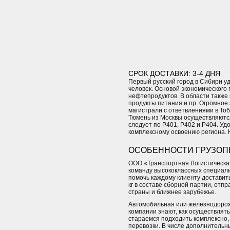
СРОК ДОСТАВКИ: 3-4 ДНЯ
Первый русский город в Сибири у
человек. Основой экономическог
нефтепродуктов. В области также
продукты питания и пр. Огромное
магистрали с ответвлениями в Тоб
Тюмень из Москвы осуществляются
следует по Р401, Р402 и Р404. У
комплексному освоению региона. 
ОСОБЕННОСТИ ГРУЗОП
ООО «Транспортная Логистическая
команду высококлассных специали
помочь каждому клиенту доставить
кг в составе сборной партии, отп
страны и ближнее зарубежье.
Автомобильная или железнодорож
компании знают, как осуществлят
стараемся подходить комплексно,
перевозки. В числе дополнительны