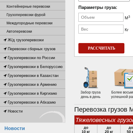
Контейнерные перевозки
Параметры груза:
Грузоперевозки фурой
3
М
Междугородные перевозки
Кг
Автоперевозки
Ж/д грузоперевозки
РАССЧИТАТЬ
Перевозки сборных грузов
Грузоперевозки по России
Грузоперевозки в Белоруссию
Грузоперевозки в Казахстан
Грузоперевозки в Армению
Забор груза
Более восьм
Грузоперевозки в Киргизию
день в день
успешной р
Грузоперевозки в Абхазию
Перевозка грузов 
Новости
тяжеловесных грузо
до
до
до
Новости
10 кг
20 кг
50 