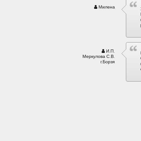
Милена
И.П.
Меркулова С.В.
г.Борзя