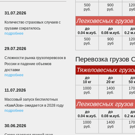
500
900
120
руб.
руб.
руб
31.07.2026
легковесных грузов
Количество страховых случаев с
грузами сократилось
до
до
до
0.04 м.куб.
0.08 м.куб.
0.2 м.
подробнее
500
900
120
руб.
руб
ру
29.07.2026
Перевозка грузов 
Сложности рынка грузоперевозок в
России и падение объемов
тяжеловесных грузо
доставки
подробнее
до
до
до
10 кг
20 кг
50 
1000
1400
170
11.07.2026
руб.
руб.
руб
Массовый запуск беспилотных
легковесных грузов
«КамАЗов» ожидается в 2028 году
подробнее
до
до
до
0.04 м.куб.
0.08 м.куб.
0.2 м.
1000
1400
170
30.06.2026
руб.
руб
ру