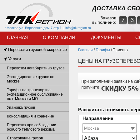
ДОСТАВКА СБО
Заказов
7
6
выполнено:
г.Москва ул. Бирюсинка дом 7 стр 1.
|
info@tlkregion.ru
ГЛАВНАЯ
О КОМПАНИИ
ДОКУМЕНТЫ
С
Перевозки грузовой скоростью
Главная
/
Тарифы
/
Тюмень /
Услуги
ЦЕНЫ НА ГРУЗОПЕРЕВО
Перевозки негабаритных грузов
Экспедирование грузов по
Москве
Тарифы на транспортно-
экспедиционное обслуживание
по г. Москва и МО
Упаковка грузов
Рассчитать стоимость пер
Консолидация и хранение
Направление
Перевозка при соблюдении
особого теплового режима
Страхование грузов