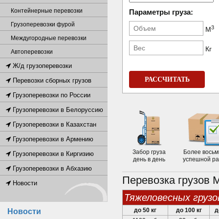
Контейнерные перевозки
Параметры груза:
Грузоперевозки фурой
3
М
Междугородные перевозки
Кг
Автоперевозки
Ж/д грузоперевозки
РАССЧИТАТЬ
Перевозки сборных грузов
Грузоперевозки по России
Грузоперевозки в Белоруссию
Грузоперевозки в Казахстан
Грузоперевозки в Армению
Забор груза
Более восьм
Грузоперевозки в Киргизию
день в день
успешной р
Грузоперевозки в Абхазию
Перевозка грузов 
Новости
тяжеловесных грузо
до 50 кг
до 100 кг
д
Новости