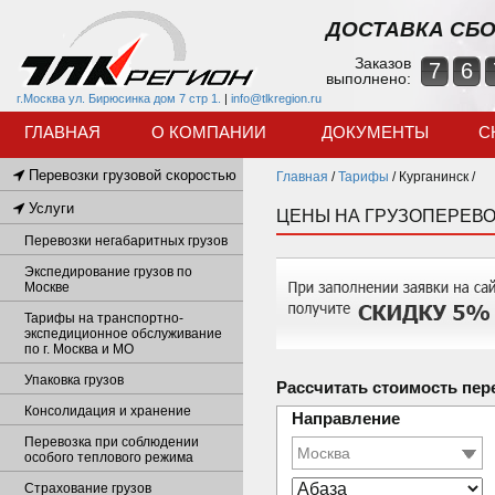
ДОСТАВКА СБО
Заказов
7
6
выполнено:
г.Москва ул. Бирюсинка дом 7 стр 1.
|
info@tlkregion.ru
ГЛАВНАЯ
О КОМПАНИИ
ДОКУМЕНТЫ
С
Перевозки грузовой скоростью
Главная
/
Тарифы
/
Курганинск /
Услуги
ЦЕНЫ НА ГРУЗОПЕРЕВО
Перевозки негабаритных грузов
Экспедирование грузов по
Москве
Тарифы на транспортно-
экспедиционное обслуживание
по г. Москва и МО
Упаковка грузов
Рассчитать стоимость пер
Консолидация и хранение
Направление
Перевозка при соблюдении
особого теплового режима
Страхование грузов