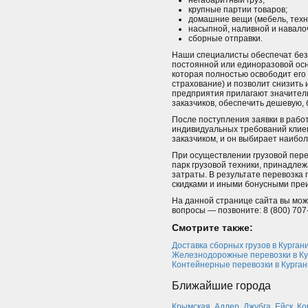
негабаритный груз;
крупные партии товаров;
домашние вещи (мебель, техник
насыпной, наливной и навало
сборные отправки.
Наши специалисты обеспечат без
постоянной или единоразовой осн
которая полностью освободит его 
страхование) и позволит снизить 
предприятия прилагают значител
заказчиков, обеспечить дешевую,
После поступления заявки в раб
индивидуальных требований клиен
заказчиком, и он выбирает наибо
При осуществлении грузовой пере
парк грузовой техники, принадле
затраты. В результате перевозка 
скидками и иными бонусными пре
На данной странице сайта вы мож
вопросы — позвоните: 8 (800) 707
Смотрите также:
Доставка сборных грузов в Курган
Железнодорожные перевозки в Ку
Контейнерные перевозки в Курган
Ближайшие города
Крымская
,
Адлер
,
Джубга
,
Ейск
,
Ко