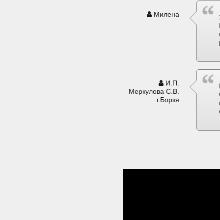
Милена
И.П.
Меркулова С.В.
г.Борзя