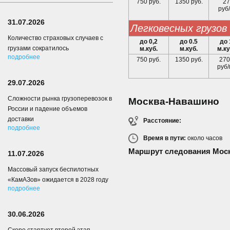
750 руб.
1350 руб.
27
руб/
31.07.2026
легковесных грузов
Количество страховых случаев с
до 0,2
до 0.5
до 
грузами сократилось
м.куб.
м.куб.
м.ку
подробнее
750 руб.
1350 руб.
270
руб/
29.07.2026
Сложности рынка грузоперевозок в
Москва-Навашино
России и падение объемов
доставки
Расстояние:
подробнее
Время в пути:
около
часов
Маршрут следования Мос
11.07.2026
Массовый запуск беспилотных
«КамАЗов» ожидается в 2028 году
подробнее
30.06.2026