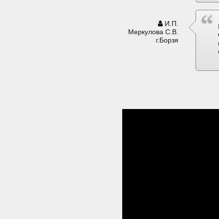
И.П.
Меркулова С.В.
г.Борзя