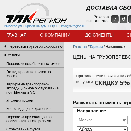
ДОСТАВКА СБО
Заказов
7
6
выполнено:
г.Москва ул. Бирюсинка дом 7 стр 1.
|
info@tlkregion.ru
ГЛАВНАЯ
О КОМПАНИИ
ДОКУМЕНТЫ
С
Перевозки грузовой скоростью
Главная
/
Тарифы
/
Навашино /
Услуги
ЦЕНЫ НА ГРУЗОПЕРЕВ
Перевозки негабаритных грузов
Экспедирование грузов по
Москве
Тарифы на транспортно-
экспедиционное обслуживание
по г. Москва и МО
Упаковка грузов
Рассчитать стоимость пер
Консолидация и хранение
Направление
Перевозка при соблюдении
особого теплового режима
Страхование грузов