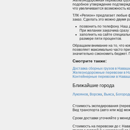
Железнодорожная перевозка грузо
подобное утверждение подтвержда
что увеличивается возможность к
ТЛК «Регион» предлагает любые ф
заказ. Сделать это можно двумя 
позвонить по телефону. Наш 
При желании заказчика сразу 
заполнить на сайте специаль
размере пяти процентов.
Обращаем внимание на то, что ко
позволяет максимально часто приб
значительно сэкономить бюджет. 
Смотрите также:
Доставка сборных грузов в Наваш
Железнодорожные перевозки в Н
Контейнерные перевозки в Нава
Ближайшие города
Лукоянов
,
Ворсма
,
Выкса
,
Богород
Стоимость экспедирования (перев
Вид транспорта (авто или ж/д) мо
Сроки доставки уточняйте у мене
Стоимость на перевозки до г. Нав