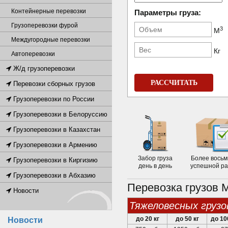
Контейнерные перевозки
Параметры груза:
Грузоперевозки фурой
3
М
Междугородные перевозки
Кг
Автоперевозки
Ж/д грузоперевозки
РАССЧИТАТЬ
Перевозки сборных грузов
Грузоперевозки по России
Грузоперевозки в Белоруссию
Грузоперевозки в Казахстан
Грузоперевозки в Армению
Забор груза
Более восьм
Грузоперевозки в Киргизию
день в день
успешной р
Грузоперевозки в Абхазию
Перевозка грузов 
Новости
тяжеловесных грузо
до 20 кг
до 50 кг
до 10
Новости