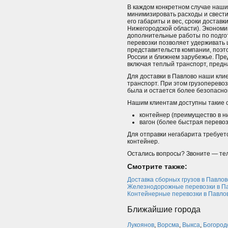
В каждом конкретном случае наш
минимизировать расходы и свести
его габариты и вес, сроки достав
Нижегородской области). Экономии
дополнительные работы по подгот
перевозки позволяет удерживать 
представительств компании, поэт
России и ближнем зарубежье. Пред
включая теплый транспорт, предн
Для доставки в Павлово наши кл
транспорт. При этом грузоперево
была и остается более безопасно
Нашим клиентам доступны такие с
контейнер (преимущество в ни
вагон (более быстрая перевоз
Для отправки негабарита требует
контейнер.
Остались вопросы? Звоните — тел
Смотрите также:
Доставка сборных грузов в Павлов
Железнодорожные перевозки в П
Контейнерные перевозки в Павло
Ближайшие города
Лукоянов
,
Ворсма
,
Выкса
,
Богород