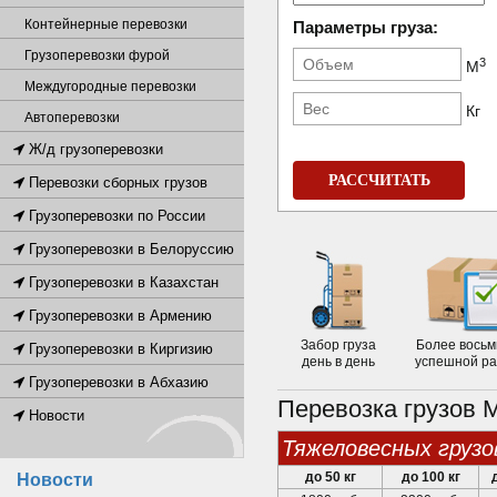
Контейнерные перевозки
Параметры груза:
Грузоперевозки фурой
3
М
Междугородные перевозки
Кг
Автоперевозки
Ж/д грузоперевозки
РАССЧИТАТЬ
Перевозки сборных грузов
Грузоперевозки по России
Грузоперевозки в Белоруссию
Грузоперевозки в Казахстан
Грузоперевозки в Армению
Забор груза
Более восьм
Грузоперевозки в Киргизию
день в день
успешной р
Грузоперевозки в Абхазию
Перевозка грузов 
Новости
тяжеловесных грузо
до 50 кг
до 100 кг
Новости