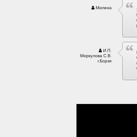
Милена
И.П.
Меркулова С.В.
г.Борзя