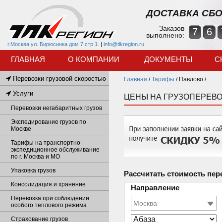
ДОСТАВКА СБО
Заказов
7
6
выполнено:
г.Москва ул. Бирюсинка дом 7 стр 1.
|
info@tlkregion.ru
ГЛАВНАЯ
О КОМПАНИИ
ДОКУМЕНТЫ
С
Перевозки грузовой скоростью
Главная
/
Тарифы
/
Павлово /
Услуги
ЦЕНЫ НА ГРУЗОПЕРЕВО
Перевозки негабаритных грузов
Экспедирование грузов по
Москве
Тарифы на транспортно-
экспедиционное обслуживание
по г. Москва и МО
Упаковка грузов
Рассчитать стоимость пер
Консолидация и хранение
Направление
Перевозка при соблюдении
особого теплового режима
Страхование грузов