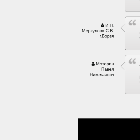
И.П.
Меркулова С.В.
г.Борзя
Моторин
Павел
Николаевич