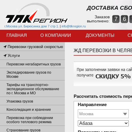
ДОСТАВКА СБО
Заказов
7
6
выполнено:
г.Москва ул. Бирюсинка дом 7 стр 1.
|
info@tlkregion.ru
ГЛАВНАЯ
О КОМПАНИИ
ДОКУМЕНТЫ
С
Перевозки грузовой скоростью
ЖД ПЕРЕВОЗКИ В ЧЕЛЯ
Услуги
Перевозки негабаритных грузов
Экспедирование грузов по
Москве
Тарифы на транспортно-
экспедиционное обслуживание
по г. Москва и МО
Рассчитать стоимость пер
Упаковка грузов
Направление
Консолидация и хранение
Перевозка при соблюдении
особого теплового режима
Страхование грузов