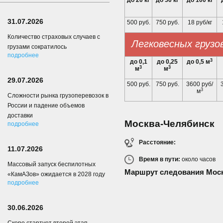
до 20 кг
до 50 кг
до 100 кг
31.07.2026
500 руб.
750 руб.
18 руб/кг
Количество страховых случаев с
Легковесных грузо
грузами сократилось
подробнее
3
до 0,1
до 0,25
до 0,5 м
3
3
м
м
29.07.2026
500 руб.
750 руб.
3600 руб/
3
м
Сложности рынка грузоперевозок в
России и падение объемов
доставки
Москва-Челябинск
подробнее
Расстояние:
11.07.2026
Время в пути:
около
часов
Массовый запуск беспилотных
Маршрут следования Мос
«КамАЗов» ожидается в 2028 году
подробнее
30.06.2026