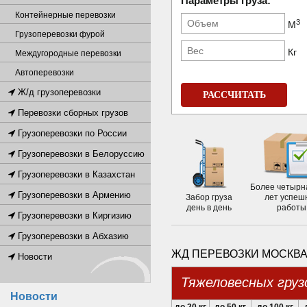
Параметры груза:
Контейнерные перевозки
3
М
Грузоперевозки фурой
Кг
Междугородные перевозки
Автоперевозки
Ж/д грузоперевозки
РАССЧИТАТЬ
Перевозки сборных грузов
Грузоперевозки по России
Грузоперевозки в Белоруссию
Грузоперевозки в Казахстан
Более четырн
Грузоперевозки в Армению
Забор груза
лет успеш
день в день
работы
Грузоперевозки в Киргизию
Грузоперевозки в Абхазию
ЖД ПЕРЕВОЗКИ МОСКВА
Новости
Тяжеловесных груз
Новости