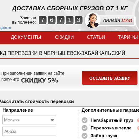
ДОСТАВКА СБОРНЫХ ГРУЗОВ ОТ 1 КГ
Заказов
7
6
7
1
3
выполнено:
egion.ru
ДОКУМЕНТЫ
СКИДКИ
СТАТЬИ
ТАРИФЫ
ЖД ПЕРЕВОЗКИ В ЧЕРНЫШЕВСК-ЗАБАЙКАЛЬСКИЙ
Рассчитать стоимость перевозки
Направление
Дополнительные парам
Негабаритный груз
Перевозка в тепле
Абаза
Забор груза