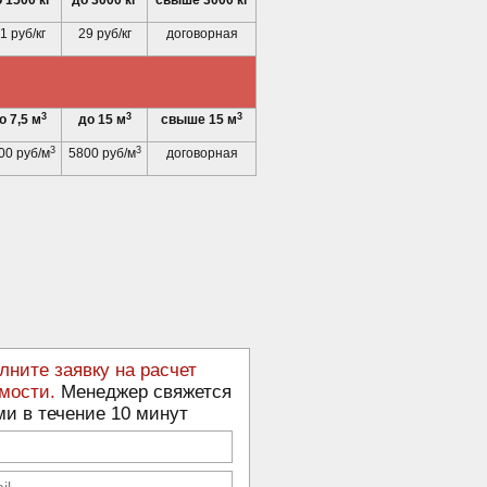
 1500 кг
до 3000 кг
свыше 3000 кг
1 руб/кг
29 руб/кг
договорная
3
3
3
о 7,5 м
до 15 м
свыше 15 м
3
3
00 руб/м
5800 руб/м
договорная
лните заявку на расчет
мости.
Менеджер свяжется
ми в течение 10 минут