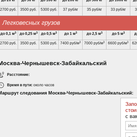
до 20 кг
до 50 кг
до 100 кг
до 200 кг
до 500 кг
до 1000 кг
до
2700 руб.
3500 руб.
5300 руб.
37 руб/кг
35 руб/кг
33 руб/кг
3
Легковесных грузов
3
3
3
3
3
3
до 0,1 м
до 0,25 м
до 0,5 м
до 1 м
до 2,5 м
до 5 м
д
3
3
3
2700 руб.
3500 руб.
5300 руб.
7400 руб/м
7000 руб/м
6600 руб/м
62
Москва-Чернышевск-Забайкальский
Расстояние:
Время в пути:
около
часов
Маршрут следования Москва-Чернышевск-Забайкальский:
Запо
стои
с ва