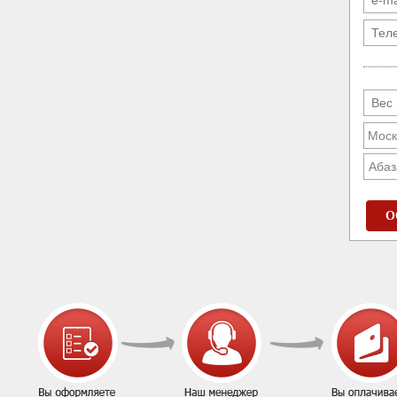
Абаз
О