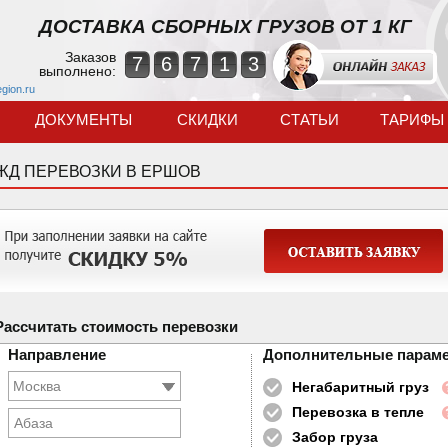
ДОСТАВКА СБОРНЫХ ГРУЗОВ ОТ 1 КГ
Заказов
7
6
7
1
3
выполнено:
egion.ru
ДОКУМЕНТЫ
СКИДКИ
СТАТЬИ
ТАРИФЫ
ЖД ПЕРЕВОЗКИ В ЕРШОВ
Рассчитать стоимость перевозки
Направление
Дополнительные парам
Негабаритный груз
Перевозка в тепле
Абаза
Забор груза