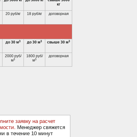
г
до 3000 кг
до 3000 кг
свыше 3000
кг
20 руб/кг
18 руб/кг
договорная
3
3
3
до 30 м
до 30 м
свыше 30 м
2000 руб/
1800 руб/
договорная
3
3
м
м
лните заявку на расчет
мости.
Менеджер свяжется
ми в течение 10 минут