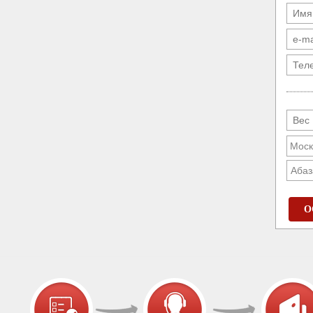
Абаз
О