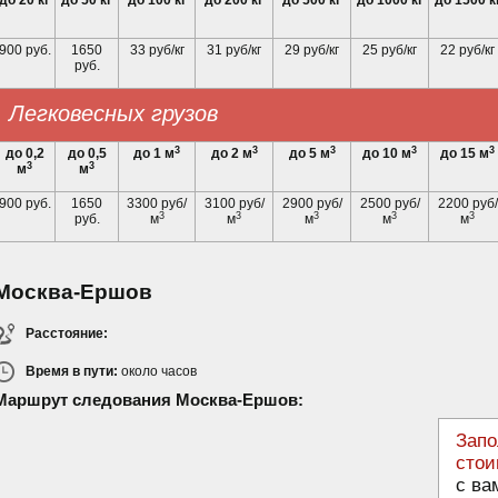
до 20 кг
до 50 кг
до 100 кг
до 200 кг
до 500 кг
до 1000 кг
до 1500 к
900 руб.
1650
33 руб/кг
31 руб/кг
29 руб/кг
25 руб/кг
22 руб/кг
руб.
Легковесных грузов
3
3
3
3
3
до 0,2
до 0,5
до 1 м
до 2 м
до 5 м
до 10 м
до 15 м
3
3
м
м
900 руб.
1650
3300 руб/
3100 руб/
2900 руб/
2500 руб/
2200 руб/
3
3
3
3
3
руб.
м
м
м
м
м
Москва-Ершов
Расстояние:
Время в пути:
около
часов
Маршрут следования Москва-Ершов:
Запо
стои
с ва