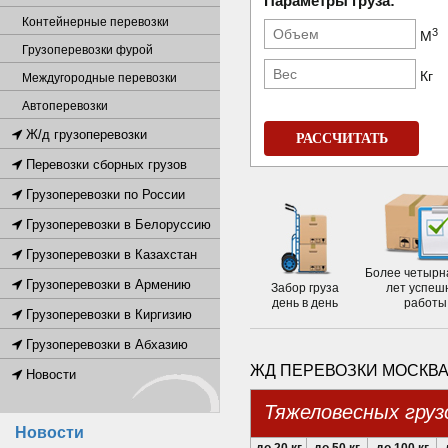
Параметры груза:
Контейнерные перевозки
3
М
Грузоперевозки фурой
Кг
Междугородные перевозки
Автоперевозки
Ж/д грузоперевозки
РАССЧИТАТЬ
Перевозки сборных грузов
Грузоперевозки по России
Грузоперевозки в Белоруссию
Грузоперевозки в Казахстан
Более четырн
Грузоперевозки в Армению
Забор груза
лет успеш
день в день
работы
Грузоперевозки в Киргизию
Грузоперевозки в Абхазию
ЖД ПЕРЕВОЗКИ МОСКВА 
Новости
Тяжеловесных груз
Новости