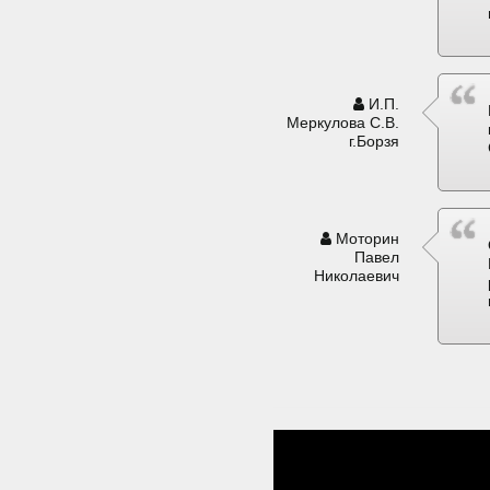
И.П.
Меркулова С.В.
г.Борзя
Моторин
Павел
Николаевич