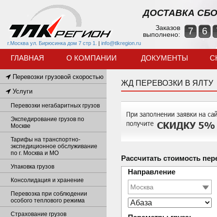
ДОСТАВКА СБО
Заказов
7
6
выполнено:
г.Москва ул. Бирюсинка дом 7 стр 1.
|
info@tlkregion.ru
ГЛАВНАЯ
О КОМПАНИИ
ДОКУМЕНТЫ
С
Перевозки грузовой скоростью
ЖД ПЕРЕВОЗКИ В ЯЛТУ
Услуги
Перевозки негабаритных грузов
Экспедирование грузов по
Москве
Тарифы на транспортно-
экспедиционное обслуживание
по г. Москва и МО
Рассчитать стоимость пер
Упаковка грузов
Направление
Консолидация и хранение
Перевозка при соблюдении
особого теплового режима
Страхование грузов