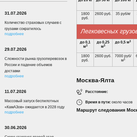
до 20 кг
до 50 кг
до 100 кг
31.07.2026
1800
2600 руб.
35 руб/кг
руб.
Количество страховых случаев с
грузами сократилось
Легковесных грузо
подробнее
3
до 0,1
до 0,25
до 0,5 м
3
3
м
м
29.07.2026
1800
2600 руб.
7000 руб/
Сложности рынка грузоперевозок в
3
руб.
м
России и падение объемов
доставки
подробнее
Москва-Ялта
11.07.2026
Расстояние:
Массовый запуск беспилотных
Время в пути:
около
часов
«КамАЗов» ожидается в 2028 году
Маршрут следования Моск
подробнее
30.06.2026