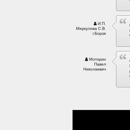
И.П.
Меркулова С.В.
г.Борзя
Моторин
Павел
Николаевич