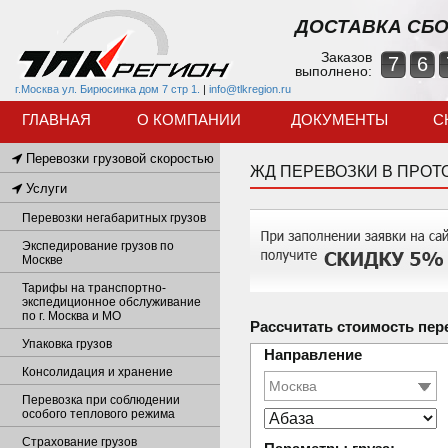
ДОСТАВКА СБО
Заказов
7
6
выполнено:
г.Москва ул. Бирюсинка дом 7 стр 1.
|
info@tlkregion.ru
ГЛАВНАЯ
О КОМПАНИИ
ДОКУМЕНТЫ
С
Перевозки грузовой скоростью
ЖД ПЕРЕВОЗКИ В ПРОТ
Услуги
Перевозки негабаритных грузов
Экспедирование грузов по
Москве
Тарифы на транспортно-
экспедиционное обслуживание
по г. Москва и МО
Рассчитать стоимость пер
Упаковка грузов
Направление
Консолидация и хранение
Перевозка при соблюдении
особого теплового режима
Страхование грузов