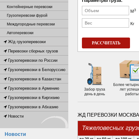
Параметры груза:
Контейнерные перевозки
3
М
Грузоперевозки фурой
Кг
Междугородные перевозки
Автоперевозки
Ж/д грузоперевозки
РАССЧИТАТЬ
Перевозки сборных грузов
Грузоперевозки по России
Грузоперевозки в Белоруссию
Грузоперевозки в Казахстан
Более четырн
Грузоперевозки в Армению
Забор груза
лет успеш
день в день
работы
Грузоперевозки в Киргизию
Грузоперевозки в Абхазию
ЖД ПЕРЕВОЗКИ МОСКВА
Новости
Тяжеловесных груз
Новости