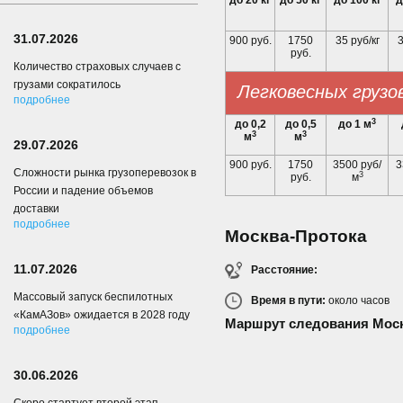
до 20 кг
до 50 кг
до 100 кг
д
31.07.2026
900 руб.
1750
35 руб/кг
3
руб.
Количество страховых случаев с
грузами сократилось
Легковесных грузо
подробнее
3
до 0,2
до 0,5
до 1 м
3
3
м
м
29.07.2026
900 руб.
1750
3500 руб/
3
Сложности рынка грузоперевозок в
3
руб.
м
России и падение объемов
доставки
подробнее
Москва-Протока
11.07.2026
Расстояние:
Массовый запуск беспилотных
Время в пути:
около
часов
«КамАЗов» ожидается в 2028 году
Маршрут следования Моск
подробнее
30.06.2026