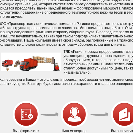
Для железнодорожных перевозок в Тында из Москвы необходимо заручиться
помощью организации, которая сможет всю работу осуществить качественно и 
придется преодолеть, важен каждый нюанс – формирование маршрута, упаковк
получателю, поддержание определенного температурного режима (если в это
ногое другое.
ООО «Транспортная логистическая компания Регион» предлагает весь спектр у
работает группа профессиональных логистов с большим опытом работы. Они
маршрут следования, учитывая отправку сборного груза. В последнее время п
разы. Это неудивительно, так как при таком подходе клиент значительно экон
консолидации. Наша компания имеет свои склады, расположенные на транспо
большинстве случаев гарантировать отправку сборного груза для клиента.
ТЛК «Регион» всегда предоставляет воз
упаковщиков, группы сопровождения, г
оборудованием, которое позволяет под
атмосферный режим. С нами железнодо
станут более доступными по цене, так к
индивидуально.
Жд перевозки в Тында – это сложный процесс, требующий четкого знания спе
гарантирует, что Ваш груз будет доставлен в сохранности в заранее оговорен