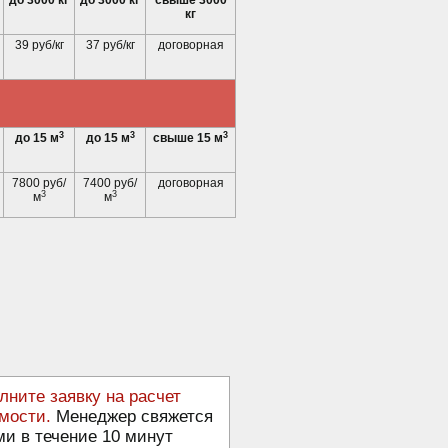
до 3000 кг
до 3000 кг
свыше 3000
кг
39 руб/кг
37 руб/кг
договорная
3
3
3
до 15 м
до 15 м
свыше 15 м
7800 руб/
7400 руб/
договорная
3
3
м
м
лните заявку на расчет
мости.
Менеджер свяжется
ми в течение 10 минут