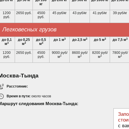
до 20 кг
до 50 кг
до 100
до 200 кг
до 500 кг
до 1000 кг
до 1500 кг
кг
1200
2650 руб.
4500
45 руб/кг
43 руб/кг
41 руб/кг
39 руб/кг
руб.
руб.
Легковесных грузов
3
3
3
3
до 0,1
до 0,25
до 0,5
до 1 м
до 2,5 м
до 5 м
до 7,5 м
3
3
3
м
м
м
1200
2650 руб.
4500
9000 руб/
8600 руб/
8200 руб/
7800 руб/
3
3
3
3
руб.
руб.
м
м
м
м
Москва-Тында
Расстояние:
Время в пути:
около
часов
Маршрут следования Москва-Тында:
Запо
стои
с ва