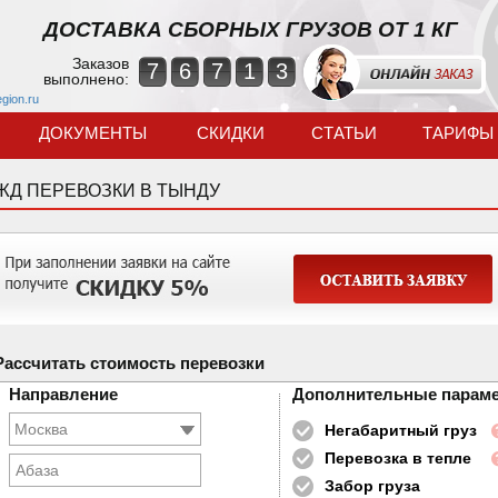
ДОСТАВКА СБОРНЫХ ГРУЗОВ ОТ 1 КГ
Заказов
7
6
7
1
3
выполнено:
egion.ru
ДОКУМЕНТЫ
СКИДКИ
СТАТЬИ
ТАРИФЫ
ЖД ПЕРЕВОЗКИ В ТЫНДУ
Рассчитать стоимость перевозки
Направление
Дополнительные парам
Негабаритный груз
Перевозка в тепле
Абаза
Забор груза