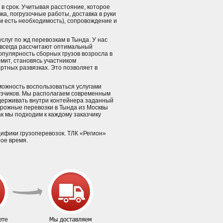
в срок. Учитывая расстояние, которое
а, погрузочные работы, доставка в руки
м есть необходимость), сопровождение и
слуг по жд перевозкам в Тында. У нас
 всегда рассчитают оптимальный
опулярность сборных грузов возросла в
омит, становясь участником
ртных развязках. Это позволяет в
можность воспользоваться услугами
рузчиков. Мы располагаем современным
держивать внутри контейнера заданный
рожные перевозки в Тында из Москвы
ак мы подходим к каждому заказчику
цифики грузоперевозок. ТЛК «Регион»
ное время.