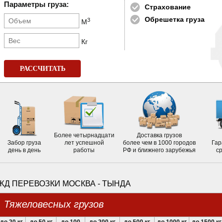
Параметры груза:
Страхование
Обрешетка груза
3
М
Кг
РАССЧИТАТЬ
Более четырнадцати
Доставка грузов
Забор груза
лет успешной
более чем в 1000 городов
Гар
день в день
работы
РФ и ближнего зарубежья
с
ЖД ПЕРЕВОЗКИ МОСКВА - ТЫНДА
Тяжеловесных грузов