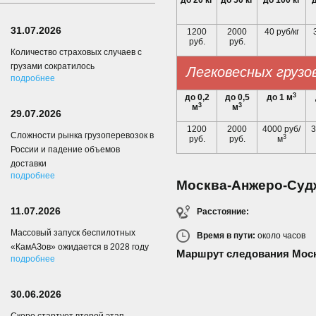
до 20 кг
до 50 кг
до 100 кг
д
31.07.2026
1200
2000
40 руб/кг
руб.
руб.
Количество страховых случаев с
грузами сократилось
Легковесных грузо
подробнее
3
до 0,2
до 0,5
до 1 м
3
3
м
м
29.07.2026
1200
2000
4000 руб/
3
Сложности рынка грузоперевозок в
3
руб.
руб.
м
России и падение объемов
доставки
подробнее
Москва-Анжеро-Суд
11.07.2026
Расстояние:
Массовый запуск беспилотных
Время в пути:
около
часов
«КамАЗов» ожидается в 2028 году
Маршрут следования Мос
подробнее
30.06.2026