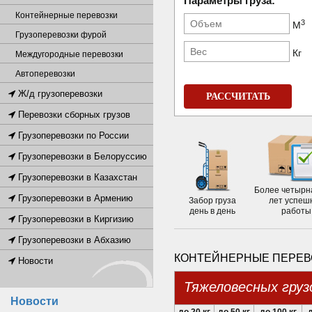
Параметры груза:
Контейнерные перевозки
3
М
Грузоперевозки фурой
Кг
Междугородные перевозки
Автоперевозки
Ж/д грузоперевозки
РАССЧИТАТЬ
Перевозки сборных грузов
Грузоперевозки по России
Грузоперевозки в Белоруссию
Грузоперевозки в Казахстан
Более четырн
Грузоперевозки в Армению
Забор груза
лет успеш
день в день
работы
Грузоперевозки в Киргизию
Грузоперевозки в Абхазию
КОНТЕЙНЕРНЫЕ ПЕРЕВ
Новости
Тяжеловесных груз
Новости