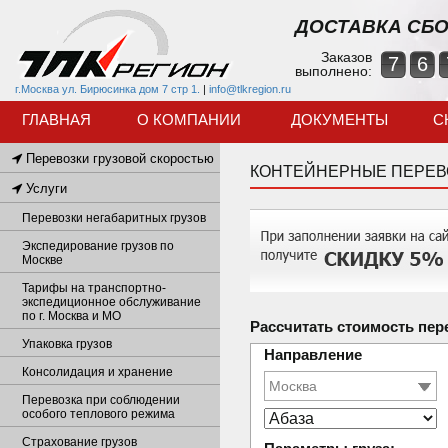
ДОСТАВКА СБО
Заказов
7
6
выполнено:
г.Москва ул. Бирюсинка дом 7 стр 1.
|
info@tlkregion.ru
ГЛАВНАЯ
О КОМПАНИИ
ДОКУМЕНТЫ
С
Перевозки грузовой скоростью
КОНТЕЙНЕРНЫЕ ПЕРЕВ
Услуги
Перевозки негабаритных грузов
Экспедирование грузов по
Москве
Тарифы на транспортно-
экспедиционное обслуживание
по г. Москва и МО
Рассчитать стоимость пер
Упаковка грузов
Направление
Консолидация и хранение
Перевозка при соблюдении
особого теплового режима
Страхование грузов