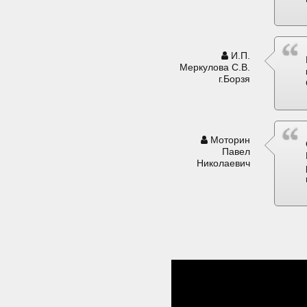
И.П.
Меркулова С.В.
г.Борзя
Моторин
Павел
Николаевич