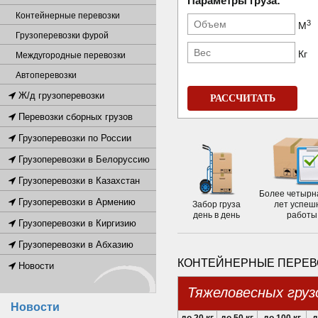
Параметры груза:
Контейнерные перевозки
3
М
Грузоперевозки фурой
Кг
Междугородные перевозки
Автоперевозки
Ж/д грузоперевозки
РАССЧИТАТЬ
Перевозки сборных грузов
Грузоперевозки по России
Грузоперевозки в Белоруссию
Грузоперевозки в Казахстан
Более четырн
Грузоперевозки в Армению
Забор груза
лет успеш
день в день
работы
Грузоперевозки в Киргизию
Грузоперевозки в Абхазию
КОНТЕЙНЕРНЫЕ ПЕРЕВО
Новости
Тяжеловесных груз
Новости