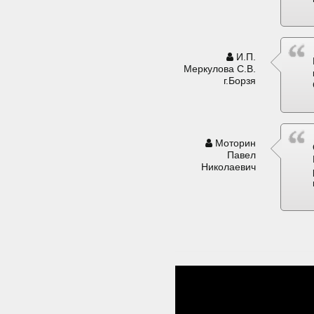
И.П.
Меркулова С.В.
г.Борзя
Моторин
Павел
Николаевич