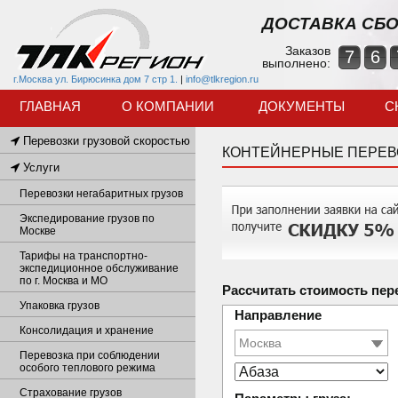
ДОСТАВКА СБО
Заказов
7
6
выполнено:
г.Москва ул. Бирюсинка дом 7 стр 1.
|
info@tlkregion.ru
ГЛАВНАЯ
О КОМПАНИИ
ДОКУМЕНТЫ
С
Перевозки грузовой скоростью
КОНТЕЙНЕРНЫЕ ПЕРЕВ
Услуги
Перевозки негабаритных грузов
Экспедирование грузов по
Москве
Тарифы на транспортно-
экспедиционное обслуживание
по г. Москва и МО
Рассчитать стоимость пер
Упаковка грузов
Направление
Консолидация и хранение
Перевозка при соблюдении
особого теплового режима
Страхование грузов