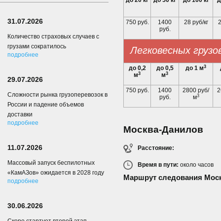
до 20 кг
до 50 кг
до 100 кг
д
31.07.2026
750 руб.
1400
28 руб/кг
2
руб.
Количество страховых случаев с
грузами сократилось
Легковесных грузо
подробнее
3
до 0,2
до 0,5
до 1 м
3
3
м
м
29.07.2026
750 руб.
1400
2800 руб/
2
Сложности рынка грузоперевозок в
3
руб.
м
России и падение объемов
доставки
подробнее
Москва-Данилов
11.07.2026
Расстояние:
Массовый запуск беспилотных
Время в пути:
около
часов
«КамАЗов» ожидается в 2028 году
Маршрут следования Мос
подробнее
30.06.2026