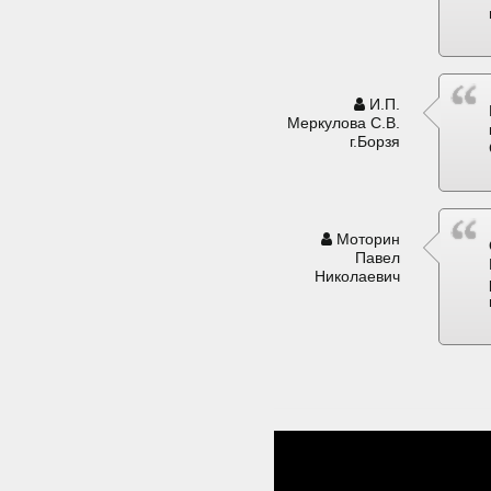
И.П.
Меркулова С.В.
г.Борзя
Моторин
Павел
Николаевич