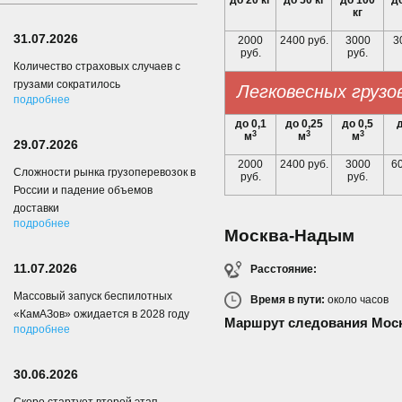
до 20 кг
до 50 кг
до 100
до
кг
31.07.2026
2000
2400 руб.
3000
3
руб.
руб.
Количество страховых случаев с
грузами сократилось
Легковесных грузо
подробнее
до 0,1
до 0,25
до 0,5
д
3
3
3
м
м
м
29.07.2026
2000
2400 руб.
3000
60
Сложности рынка грузоперевозок в
руб.
руб.
России и падение объемов
доставки
подробнее
Москва-Надым
11.07.2026
Расстояние:
Массовый запуск беспилотных
Время в пути:
около
часов
«КамАЗов» ожидается в 2028 году
Маршрут следования Мос
подробнее
30.06.2026