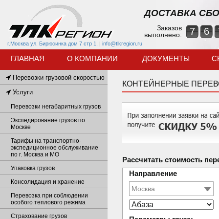
ДОСТАВКА СБО
Заказов
7
6
выполнено:
г.Москва ул. Бирюсинка дом 7 стр 1.
|
info@tlkregion.ru
ГЛАВНАЯ
О КОМПАНИИ
ДОКУМЕНТЫ
С
Перевозки грузовой скоростью
КОНТЕЙНЕРНЫЕ ПЕРЕВ
Услуги
Перевозки негабаритных грузов
Экспедирование грузов по
Москве
Тарифы на транспортно-
экспедиционное обслуживание
по г. Москва и МО
Рассчитать стоимость пер
Упаковка грузов
Направление
Консолидация и хранение
Перевозка при соблюдении
особого теплового режима
Страхование грузов