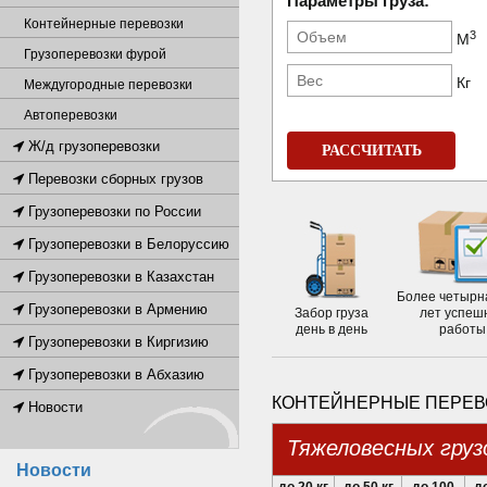
Параметры груза:
Контейнерные перевозки
3
М
Грузоперевозки фурой
Кг
Междугородные перевозки
Автоперевозки
Ж/д грузоперевозки
РАССЧИТАТЬ
Перевозки сборных грузов
Грузоперевозки по России
Грузоперевозки в Белоруссию
Грузоперевозки в Казахстан
Более четырн
Грузоперевозки в Армению
Забор груза
лет успеш
день в день
работы
Грузоперевозки в Киргизию
Грузоперевозки в Абхазию
КОНТЕЙНЕРНЫЕ ПЕРЕВО
Новости
Тяжеловесных груз
Новости