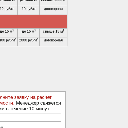
о 3000 кг
до 3000 кг
свыше 3000 кг
12 руб/кг
10 руб/кг
договорная
3
3
3
до 15 м
до 15 м
свыше 15 м
3
3
400 руб/м
2000 руб/м
договорная
лните заявку на расчет
мости.
Менеджер свяжется
ми в течение 10 минут