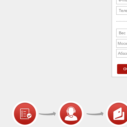
Абаз
О