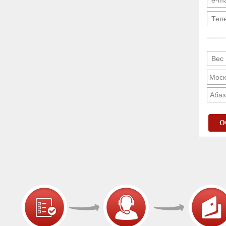
Абаз
О