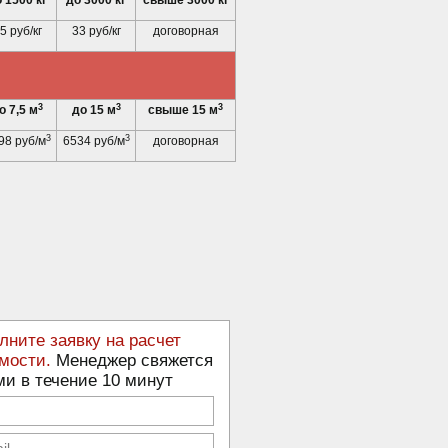
 1500 кг
до 3000 кг
свыше 3000 кг
5 руб/кг
33 руб/кг
договорная
3
3
3
о 7,5 м
до 15 м
свыше 15 м
3
3
98 руб/м
6534 руб/м
договорная
лните заявку на расчет
мости.
Менеджер свяжется
ми в течение 10 минут