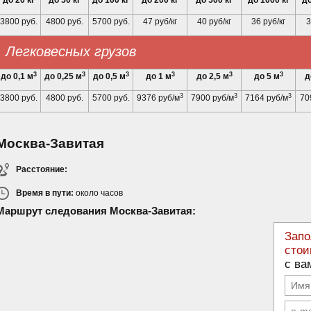
до 20 кг
до 50 кг
до 100 кг
до 200 кг
до 500 кг
до 1000 кг
до
3800 руб.
4800 руб.
5700 руб.
47 руб/кг
40 руб/кг
36 руб/кг
3
Легковесных грузов
3
3
3
3
3
3
до 0,1 м
до 0,25 м
до 0,5 м
до 1 м
до 2,5 м
до 5 м
д
3
3
3
3800 руб.
4800 руб.
5700 руб.
9376 руб/м
7900 руб/м
7164 руб/м
70
Москва-Завитая
Расстояние:
Время в пути:
около
часов
Маршрут следования Москва-Завитая:
Запо
стои
с ва