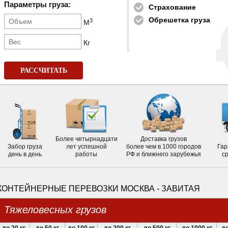
Параметры груза:
Страхование
Обрешетка груза
3
М
Кг
РАССЧИТАТЬ
Более четырнадцати
Доставка грузов
Забор груза
лет успешной
более чем в 1000 городов
Гар
день в день
работы
РФ и ближнего зарубежья
с
КОНТЕЙНЕРНЫЕ ПЕРЕВОЗКИ МОСКВА - ЗАВИТАЯ
Тяжеловесных грузов