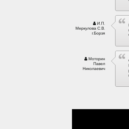
И.П.
Меркулова С.В.
г.Борзя
Моторин
Павел
Николаевич