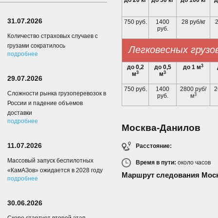
до 20 кг
до 50 кг
до 100 кг
д
31.07.2026
750 руб.
1400
28 руб/кг
2
руб.
Количество страховых случаев с
грузами сократилось
Легковесных грузо
подробнее
3
до 0,2
до 0,5
до 1 м
3
3
м
м
29.07.2026
750 руб.
1400
2800 руб/
2
Сложности рынка грузоперевозок в
3
руб.
м
России и падение объемов
доставки
подробнее
Москва-Данилов
11.07.2026
Расстояние:
Массовый запуск беспилотных
Время в пути:
около
часов
«КамАЗов» ожидается в 2028 году
Маршрут следования Мос
подробнее
30.06.2026