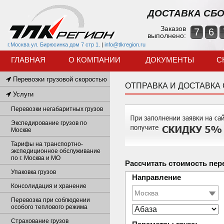
ДОСТАВКА СБО
Заказов
7
6
выполнено:
г.Москва ул. Бирюсинка дом 7 стр 1.
|
info@tlkregion.ru
ГЛАВНАЯ
О КОМПАНИИ
ДОКУМЕНТЫ
С
Перевозки грузовой скоростью
ОТПРАВКА И ДОСТАВКА
Услуги
Перевозки негабаритных грузов
Экспедирование грузов по
Москве
Тарифы на транспортно-
экспедиционное обслуживание
по г. Москва и МО
Рассчитать стоимость пер
Упаковка грузов
Направление
Консолидация и хранение
Перевозка при соблюдении
особого теплового режима
Страхование грузов