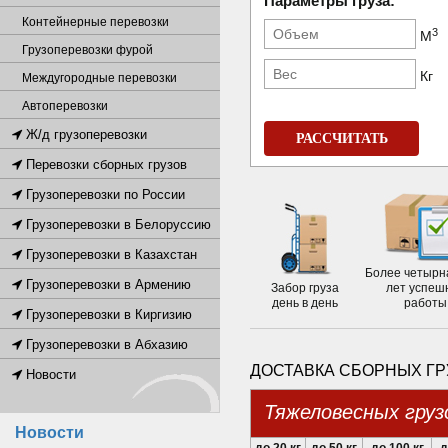
Параметры груза:
Контейнерные перевозки
3
М
Грузоперевозки фурой
Кг
Междугородные перевозки
Автоперевозки
Ж/д грузоперевозки
РАССЧИТАТЬ
Перевозки сборных грузов
Грузоперевозки по России
Грузоперевозки в Белоруссию
Грузоперевозки в Казахстан
Более четырн
Грузоперевозки в Армению
Забор груза
лет успеш
день в день
работы
Грузоперевозки в Киргизию
Грузоперевозки в Абхазию
ДОСТАВКА СБОРНЫХ ГР
Новости
Тяжеловесных груз
Новости