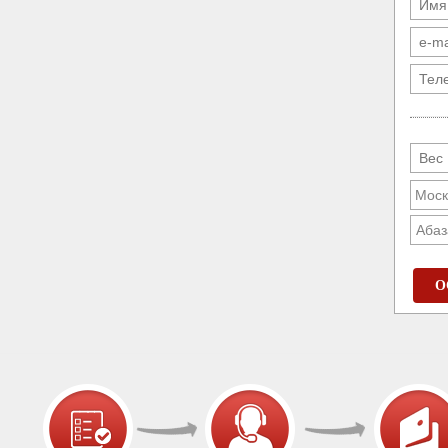
Абаз
О