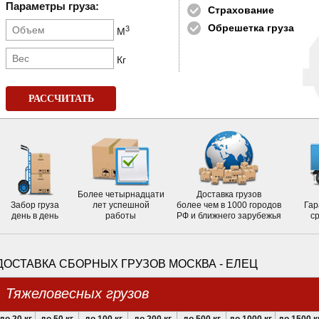
Параметры груза:
Страхование
Обрешетка груза
3
М
Кг
РАССЧИТАТЬ
Более четырнадцати
Доставка грузов
Забор груза
лет успешной
более чем в 1000 городов
Гар
день в день
работы
РФ и ближнего зарубежья
с
ДОСТАВКА СБОРНЫХ ГРУЗОВ МОСКВА - ЕЛЕЦ
Тяжеловесных грузов