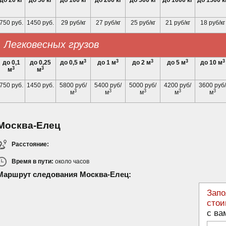
до 20 кг
до 50 кг
до 100 кг
до 200 кг
до 500 кг
до 1000 кг
до 1500 к
750 руб.
1450 руб.
29 руб/кг
27 руб/кг
25 руб/кг
21 руб/кг
18 руб/кг
Легковесных грузов
3
3
3
3
3
до 0,1
до 0,25
до 0,5 м
до 1 м
до 2 м
до 5 м
до 10 м
3
3
м
м
750 руб.
1450 руб.
5800 руб/
5400 руб/
5000 руб/
4200 руб/
3600 руб/
3
3
3
3
3
м
м
м
м
м
Москва-Елец
Расстояние:
Время в пути:
около
часов
Маршрут следования Москва-Елец:
Запо
стои
с ва