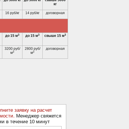
г
до 3000 кг
до 3000 кг
свыше 3000
кг
16 руб/кг
14 руб/кг
договорная
3
3
3
до 15 м
до 15 м
свыше 15 м
3200 руб/
2800 руб/
договорная
3
3
м
м
лните заявку на расчет
мости.
Менеджер свяжется
ми в течение 10 минут