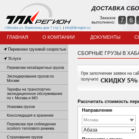
ДОСТАВКА СБО
Заказов
7
6
выполнено:
г.Москва ул. Бирюсинка дом 7 стр 1.
|
info@tlkregion.ru
ГЛАВНАЯ
О КОМПАНИИ
ДОКУМЕНТЫ
С
Перевозки грузовой скоростью
СБОРНЫЕ ГРУЗЫ В ХАБ
Услуги
Перевозки негабаритных грузов
Экспедирование грузов по
Москве
Тарифы на транспортно-
экспедиционное обслуживание
по г. Москва и МО
Рассчитать стоимость пер
Упаковка грузов
Направление
Консолидация и хранение
Перевозка при соблюдении
особого теплового режима
Страхование грузов