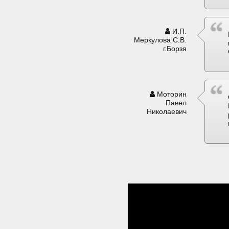
И.П.
Меркулова С.В.
г.Борзя
Моторин
Павел
Николаевич