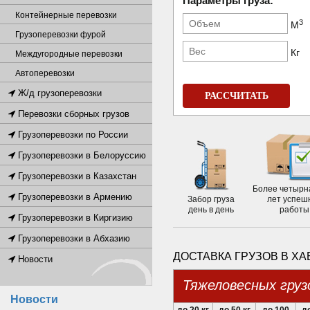
Параметры груза:
Контейнерные перевозки
3
М
Грузоперевозки фурой
Кг
Междугородные перевозки
Автоперевозки
Ж/д грузоперевозки
РАССЧИТАТЬ
Перевозки сборных грузов
Грузоперевозки по России
Грузоперевозки в Белоруссию
Грузоперевозки в Казахстан
Более четырн
Грузоперевозки в Армению
Забор груза
лет успеш
день в день
работы
Грузоперевозки в Киргизию
Грузоперевозки в Абхазию
ДОСТАВКА ГРУЗОВ В Х
Новости
Тяжеловесных груз
Новости