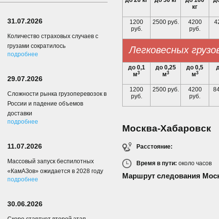
до 20 кг
до 50 кг
до 100
до
кг
31.07.2026
1200
2500 руб.
4200
4
руб.
руб.
Количество страховых случаев с
грузами сократилось
Легковесных грузо
подробнее
до 0,1
до 0,25
до 0,5
д
3
3
3
м
м
м
29.07.2026
1200
2500 руб.
4200
84
Сложности рынка грузоперевозок в
руб.
руб.
России и падение объемов
доставки
подробнее
Москва-Хабаровск
11.07.2026
Расстояние:
Массовый запуск беспилотных
Время в пути:
около
часов
«КамАЗов» ожидается в 2028 году
Маршрут следования Моск
подробнее
30.06.2026