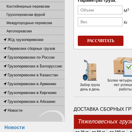
Параметры груза:
Контейнерные перевозки
3
М
Грузоперевозки фурой
Кг
Междугородные перевозки
Автоперевозки
Ж/д грузоперевозки
РАССЧИТАТЬ
Перевозки сборных грузов
Грузоперевозки по России
Грузоперевозки в Белоруссию
Грузоперевозки в Казахстан
Более четырн
Грузоперевозки в Армению
Забор груза
лет успеш
день в день
работы
Грузоперевозки в Киргизию
Грузоперевозки в Абхазию
ДОСТАВКА СБОРНЫХ ГР
Новости
Тяжеловесных груз
Новости