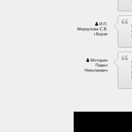
И.П.
Меркулова С.В.
г.Борзя
Моторин
Павел
Николаевич