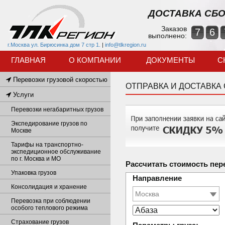
ДОСТАВКА СБО
Заказов
7
6
выполнено:
г.Москва ул. Бирюсинка дом 7 стр 1.
|
info@tlkregion.ru
ГЛАВНАЯ
О КОМПАНИИ
ДОКУМЕНТЫ
С
Перевозки грузовой скоростью
ОТПРАВКА И ДОСТАВКА
Услуги
Перевозки негабаритных грузов
Экспедирование грузов по
Москве
Тарифы на транспортно-
экспедиционное обслуживание
по г. Москва и МО
Рассчитать стоимость пер
Упаковка грузов
Направление
Консолидация и хранение
Перевозка при соблюдении
особого теплового режима
Страхование грузов