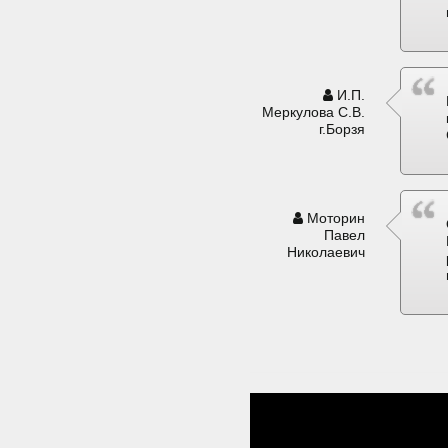
И.П.
Меркулова С.В.
г.Борзя
Моторин
Павел
Николаевич