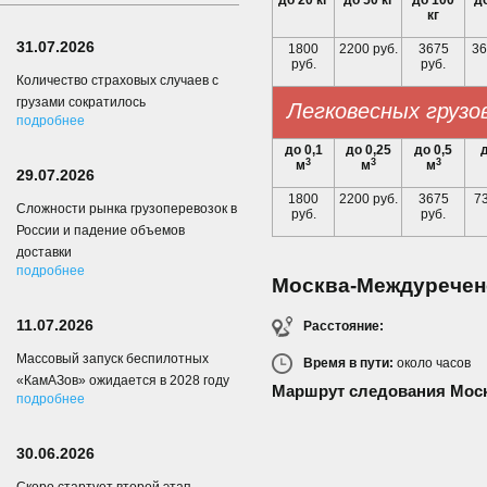
до 20 кг
до 50 кг
до 100
до
кг
31.07.2026
1800
2200 руб.
3675
36
руб.
руб.
Количество страховых случаев с
грузами сократилось
Легковесных грузо
подробнее
до 0,1
до 0,25
до 0,5
д
3
3
3
м
м
м
29.07.2026
1800
2200 руб.
3675
73
Сложности рынка грузоперевозок в
руб.
руб.
России и падение объемов
доставки
подробнее
Москва-Междуречен
11.07.2026
Расстояние:
Массовый запуск беспилотных
Время в пути:
около
часов
«КамАЗов» ожидается в 2028 году
Маршрут следования Мос
подробнее
30.06.2026