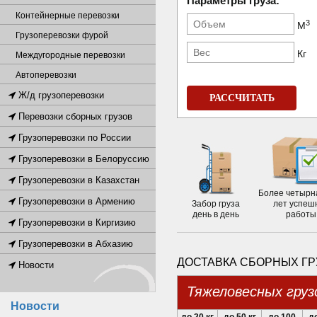
Параметры груза:
Контейнерные перевозки
3
М
Грузоперевозки фурой
Кг
Междугородные перевозки
Автоперевозки
Ж/д грузоперевозки
РАССЧИТАТЬ
Перевозки сборных грузов
Грузоперевозки по России
Грузоперевозки в Белоруссию
Грузоперевозки в Казахстан
Более четырн
Грузоперевозки в Армению
Забор груза
лет успеш
день в день
работы
Грузоперевозки в Киргизию
Грузоперевозки в Абхазию
ДОСТАВКА СБОРНЫХ ГР
Новости
Тяжеловесных груз
Новости